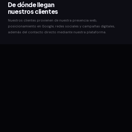
De dónde llegan
nuestros clientes
Nuestros clientes provienen de nuestra presencia web,
posicionamiento en Google, redes sociales y campañas digitales,
además del contacto directo mediante nuestra plataforma.
Web
Presencia web propia
SEO
Posicionamiento en Google
Social